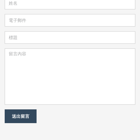
名
電
子
郵
件
標
題
留
言
內
容
送出留言